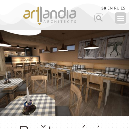
SK
EN
RU
ES