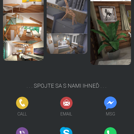
. . . SPOJTE SA S NAMI IHNEĎ . . .
FCB
SKP
MSG
CALL
EMAIL
MSG
VIBER
SKP
MSG