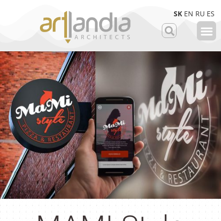
SK
EN
RU
ES