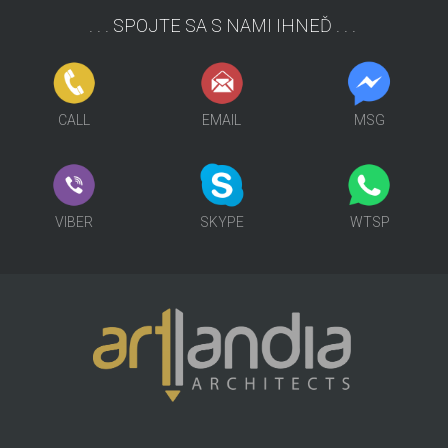
. . . SPOJTE SA S NAMI IHNEĎ . . .
FCB
SKP
MSG
CALL
EMAIL
MSG
VIBER
SKP
MSG
VIBER
SKYPE
WTSP