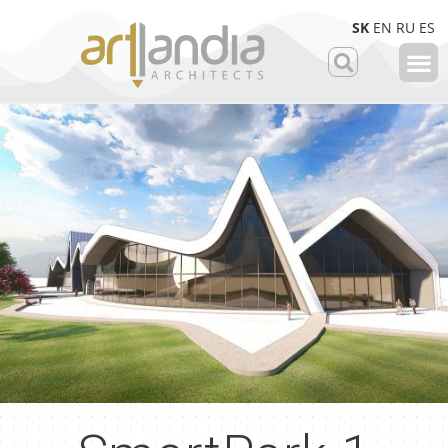
SK
EN
RU
ES