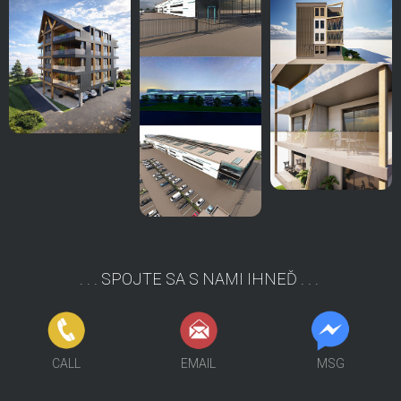
. . . SPOJTE SA S NAMI IHNEĎ . . .
FCB
SKP
MSG
CALL
EMAIL
MSG