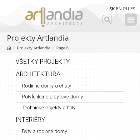
SK
EN
RU
ES
Projekty Artlandia
>
Projekty Artlandia
>
Page 6
VŠETKY PROJEKTY:
ARCHITEKTÚRA
Rodinné domy a chaty
Polyfunkčné a bytové domy
Technické objekty a haly
INTERIÉRY
Byty a rodinné domy