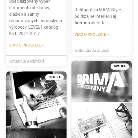
Špecializovaný výber
sortimentu obkladov,
Reštaurácia MAMI Style …
dlažieb a sanity
po dizajne interiéru aj
renomovaných európskych
firemná identita
výrobcov. LEVEL1 katalóg
KRT. 2011-2017
VIAC O PROJEKTE »
VIAC O PROJEKTE »
Artlandia Architekti
Artlandia Architekti
GRAFIKA
GRAFIKA