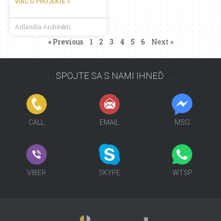
VIAC O PROJEKTE »
Artlandia Architekti
« Previous
1
2
3
4
5
6
Next »
. . . SPOJTE SA S NAMI IHNEĎ . . .
FCB
SKP
MSG
CALL
EMAIL
MSG
VIBER
SKP
MSG
VIBER
SKYPE
WTSP