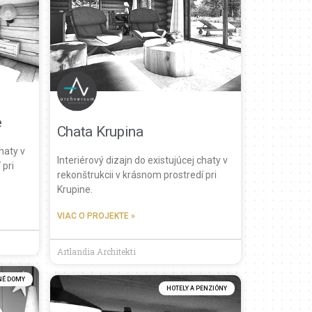
e
Chata Krupina
chaty v
Interiérový dizajn do existujúcej chaty v
 pri
rekonštrukcii v krásnom prostredí pri
Krupine.
VIAC O PROJEKTE »
Artlandia Architekti
NÉ DOMY
HOTELY A PENZIÓNY