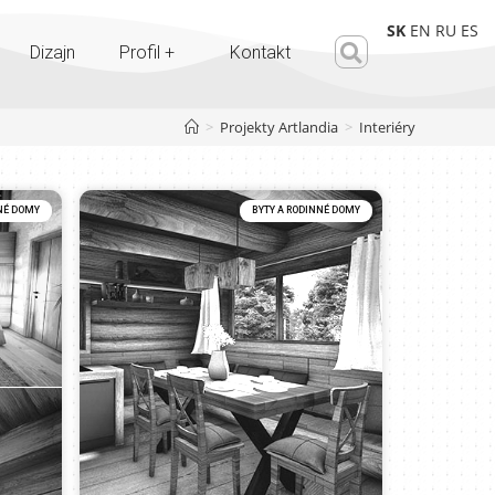
SK
EN
RU
ES
Dizajn
Profil +
Kontakt
>
Projekty Artlandia
>
Interiéry
NÉ DOMY
BYTY A RODINNÉ DOMY