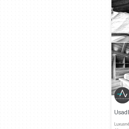
Usadl
Luxusné