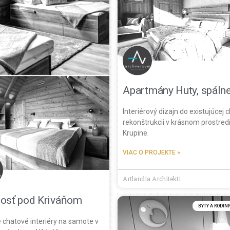
Apartmány Huty, spáln
Interiérový dizajn do existujúcej 
rekonštrukcii v krásnom prostredí
Krupine.
VIAC O PROJEKTE »
Artlandia Architekti
osť pod Kriváňom
BYTY A RODIN
 chatové interiéry na samote v