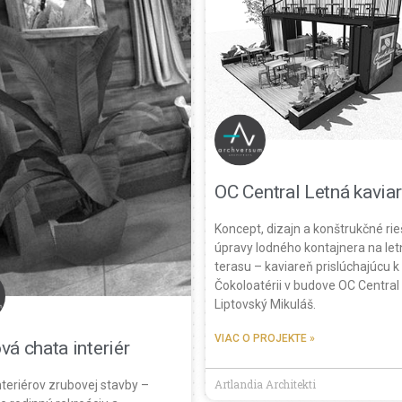
OC Central Letná kavia
Koncept, dizajn a konštrukčné ri
úpravy lodného kontajnera na le
terasu – kaviareň prislúchajúcu k
Čokoloatérii v budove OC Central
Liptovský Mikuláš.
VIAC O PROJEKTE »
vá chata interiér
Artlandia Architekti
nteriérov zrubovej stavby –