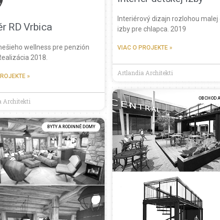
Interiérový dizajn rozlohou malej
iér RD Vrbica
izby pre chlapca. 2019
mešieho wellness pre penzión
VIAC O PROJEKTE »
Realizácia 2018.
Artlandia Architekti
PROJEKTE »
OBCHOD A
 Architekti
BYTY A RODINNÉ DOMY