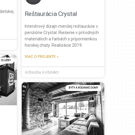
 detskej
Reštaurácia Crystal
Interiérový dizajn menšej reštaurácie v
penzióne Crystal. Riešenie v prírodných
materiáloch a farbách s pripomienkou
horskej chaty. Realizácie 2019.
VIAC O PROJEKTE »
 SLUŽBY
Artlandia Architekti
BYTY A RODINNÉ DOMY