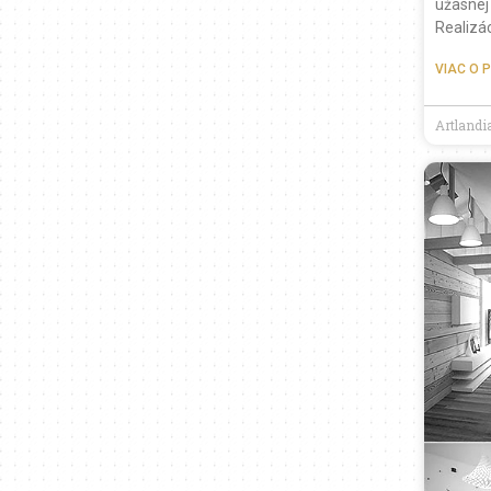
úžasnej
Realizá
VIAC O 
Artlandia