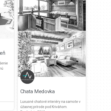
reň
ešenie
tnú
Chata Medovka
Luxusné chatové interiéry na samote v
úžasnej prírode pod Kriváňom.