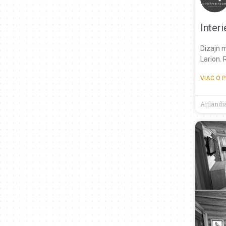
Inter
Dizajn 
Larion. 
VIAC O 
Artlandia