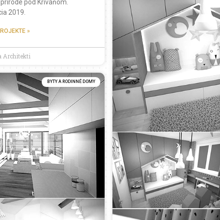
 prírode pod Kriváňom.
cia 2019.
PROJEKTE »
 Architekti
BYTY A RODINNÉ DOMY