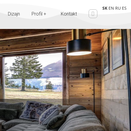
SK
EN
RU
ES
Dizajn
Profil +
Kontakt
jn