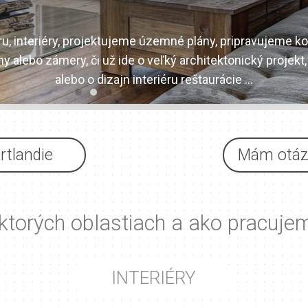
u, interiéry, projektujeme územné plány, pripravujeme ko
alebo zámery, či už ide o veľký architektonický projekt,
Viac >
alebo o dizajn interiéru reštaurácie …
rtlandie
Mám otázk
ktorých oblastiach a ako pracuje
INTERIÉRY