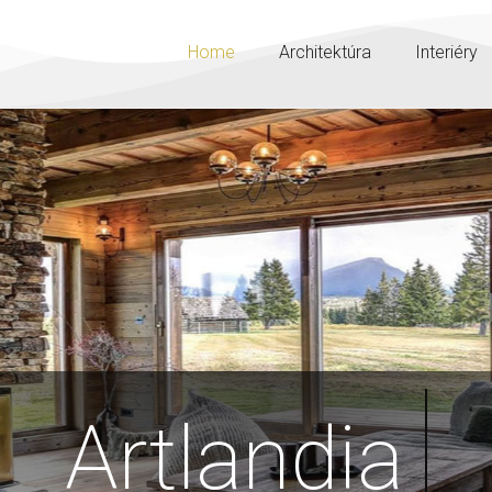
Home
Architektúra
Interiéry
Diza
rtlandia