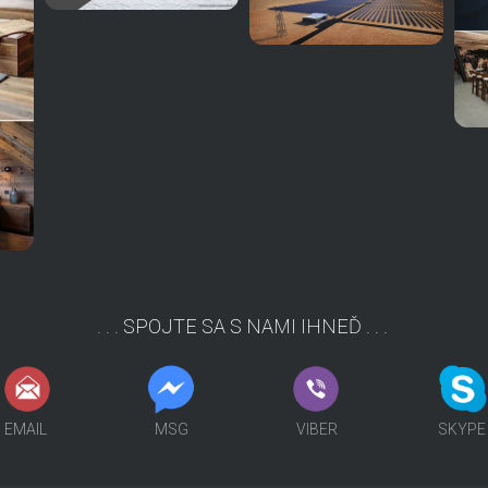
. . . SPOJTE SA S NAMI IHNEĎ . . .
SKP
MSG
VIBER
SKP
EMAIL
MSG
VIBER
SKYPE