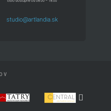
číslo dostupné od 08:00 – 18:00
studio@artlandia.sk
TOV