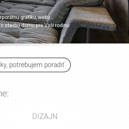
rporátnu grafiku, weby…
 o stavbu domu pre Vaši rodinu
y, potrebujem poradiť
me:
DIZAJN