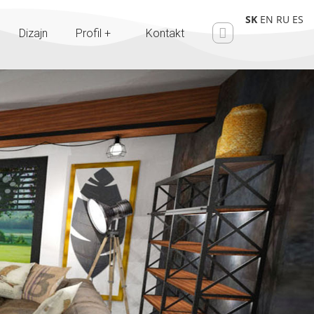
SK
EN
RU
ES
Dizajn
Profil +
Kontakt