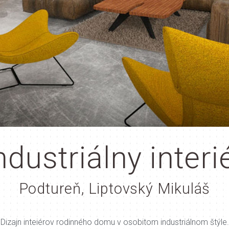
ndustriálny interi
Podtureň, Liptovský Mikuláš
Dizajn inteiérov rodinného domu v osobitom industriálnom štýle.