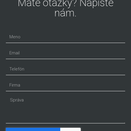
Máte otázky? Napíšte
nám.