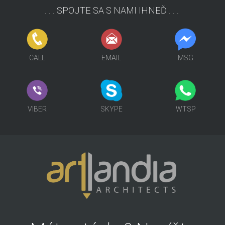
. . . SPOJTE SA S NAMI IHNEĎ . . .
FCB
SKP
MSG
CALL
EMAIL
MSG
VIBER
SKP
MSG
VIBER
SKYPE
WTSP