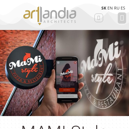
SK
EN
RU
ES